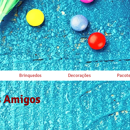
Brinquedos
Decorações
Pacote
s Amigos